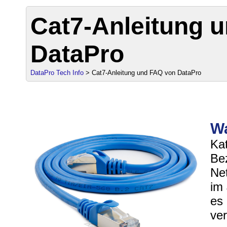
Cat7-Anleitung 
DataPro
DataPro Tech Info
> Cat7-Anleitung und FAQ von DataPro
Wa
Kat
Be
Ne
im
es 
ve