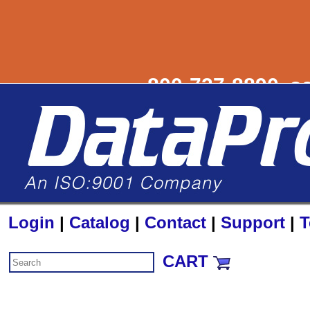
800-727-8890
s
Login
|
Catalog
|
Contact
|
Support
|
T
CART