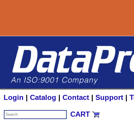
800-727-8890
s
Login
|
Catalog
|
Contact
|
Support
|
T
CART