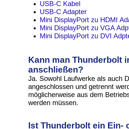
USB-C Kabel
USB-C Adapter
Mini DisplayPort zu HDMI Ad
Mini DisplayPort zu VGA Adp
Mini DisplayPort zu DVI Adpt
Kann man Thunderbolt i
anschließen?
Ja. Sowohl Laufwerke als auch D
angeschlossen und getrennt wer
möglicherweise aus dem Betrieb
werden müssen.
Ist Thunderbolt ein Ein