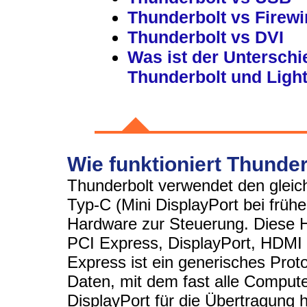
Thunderbolt vs Firewi
Thunderbolt vs DVI
Was ist der Untersch
Thunderbolt und Ligh
Wie funktioniert Thunde
Thunderbolt verwendet den gleic
Typ-C (Mini DisplayPort bei frühe
Hardware zur Steuerung. Diese H
PCI Express, DisplayPort, HDMI 
Express ist ein generisches Proto
Daten, mit dem fast alle Comput
DisplayPort für die Übertragung 