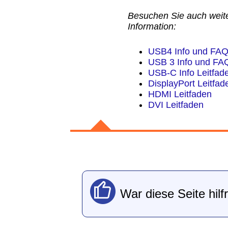
Besuchen Sie auch weiter
Information:
USB4 Info und FA
USB 3 Info und FA
USB-C Info Leitfad
DisplayPort Leitfad
HDMI Leitfaden
DVI Leitfaden
War diese Seite hilf