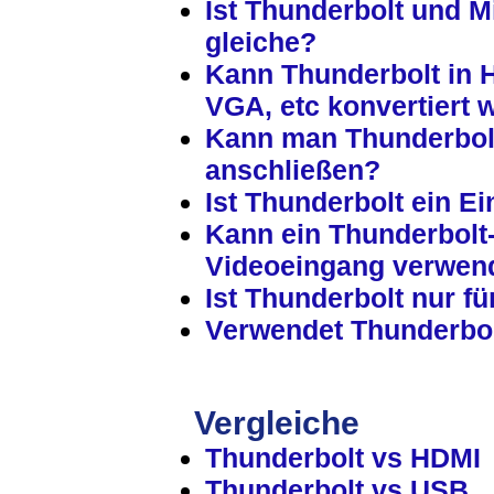
Ist Thunderbolt und M
gleiche?
Kann Thunderbolt in H
VGA, etc konvertiert 
Kann man Thunderbolt
anschließen?
Ist Thunderbolt ein E
Kann ein Thunderbolt
Videoeingang verwen
Ist Thunderbolt nur f
Verwendet Thunderbol
Vergleiche
Thunderbolt vs HDMI
Thunderbolt vs USB