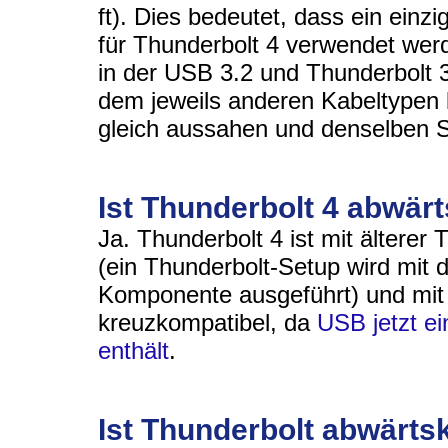
ft). Dies bedeutet, dass ein einz
für Thunderbolt 4 verwendet werd
in der USB 3.2 und Thunderbolt 3 
dem jeweils anderen Kabeltypen 
gleich aussahen und denselben 
Ist Thunderbolt 4 abwär
Ja. Thunderbolt 4 ist mit ältere
(ein Thunderbolt-Setup wird mit 
Komponente ausgeführt) und mi
kreuzkompatibel, da
USB jetzt ei
enthält
.
Ist Thunderbolt abwärts