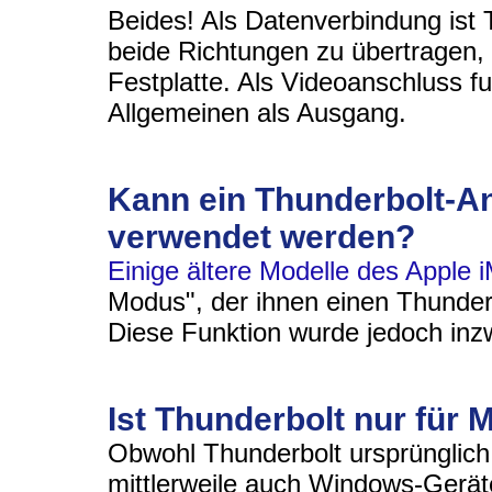
Beides! Als Datenverbindung ist 
beide Richtungen zu übertragen, 
Festplatte. Als Videoanschluss f
Allgemeinen als Ausgang.
Kann ein Thunderbolt-A
verwendet werden?
Einige ältere Modelle des Apple 
Modus", der ihnen einen Thunder
Diese Funktion wurde jedoch inzw
Ist Thunderbolt nur für
Obwohl Thunderbolt ursprünglic
mittlerweile auch Windows-Geräte 