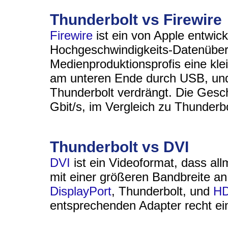
Thunderbolt vs Firewire
Firewire
ist ein von Apple entwick
Hochgeschwindigkeits-Datenüber
Medienproduktionsprofis eine kl
am unteren Ende durch USB, un
Thunderbolt verdrängt. Die Geschw
Gbit/s, im Vergleich zu Thunderbo
Thunderbolt vs DVI
DVI
ist ein Videoformat, dass al
mit einer größeren Bandbreite an 
DisplayPort
, Thunderbolt, und
H
entsprechenden Adapter recht ei