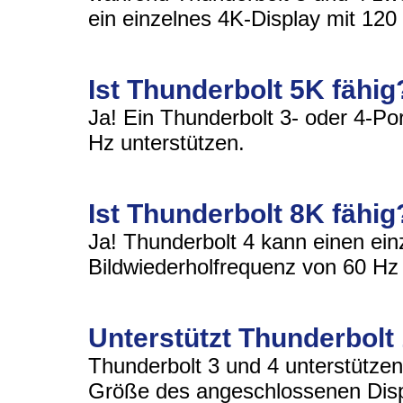
ein einzelnes 4K-Display mit 120
Ist Thunderbolt 5K fähig
Ja! Ein Thunderbolt 3- oder 4-Po
Hz unterstützen.
Ist Thunderbolt 8K fähig
Ja! Thunderbolt 4 kann einen ein
Bildwiederholfrequenz von 60 Hz 
Unterstützt Thunderbolt
Thunderbolt 3 und 4 unterstützen
Größe des angeschlossenen Displ