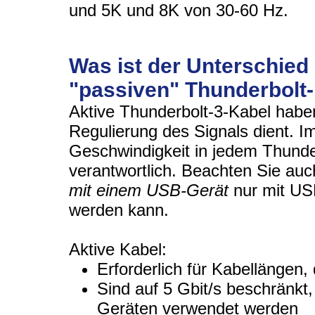
und 5K und 8K von 30-60 Hz.
Was ist der Unterschied
"passiven" Thunderbolt
Aktive Thunderbolt-3-Kabel haben
Regulierung des Signals dient. Im
Geschwindigkeit in jedem Thunde
verantwortlich. Beachten Sie auc
mit einem USB-Gerät
nur mit US
werden kann.
Aktive Kabel:
Erforderlich für Kabellängen,
Sind auf 5 Gbit/s beschränk
Geräten verwendet werden