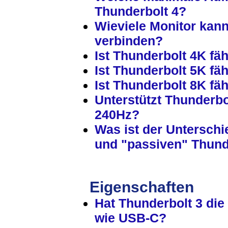
Thunderbolt 4?
Wieviele Monitor kann
verbinden?
Ist Thunderbolt 4K fä
Ist Thunderbolt 5K fä
Ist Thunderbolt 8K fä
Unterstützt Thunderbo
240Hz?
Was ist der Unterschi
und "passiven" Thund
Eigenschaften
Hat Thunderbolt 3 die
wie USB-C?